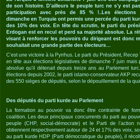
de son histoire. D’ailleurs le peuple turc ne s’y est p
participation avec près de 85 % !..Les élections l
dimanche en Turquie ont permis une percée du parti kur
des 10% des voix. En tête du scrutin, le parti du prés
Erdogan est en recul et perd sa majorité absolue. La ré
visant à renforcer les pouvoirs du dirigeant est donc 
souhaitait une grande partie des électeurs…
C'est une victoire à la Pyrrhus. Le parti du Président, Recep
en tête aux élections législatives de dimanche 7 juin mais p
absolue qu'il détenait depuis treize ans au Parlement turc
élections depuis 2002, le parti islamo-conservateur AKP rec
des 550 sièges de députés, selon le dépouillement de la quasi
Des députés du parti kurde au Parlement
La formation au pouvoir va donc être contrainte de fo
coalition. Les deux principaux concurrents du parti au pouvoi
peuple (CHP, social-démocrate) et le Parti de l'action na
obtiennent respectivement autour de 24 et 17% des voix, so
au parti kurde HDP (Parti démocratique du peuple), il réco