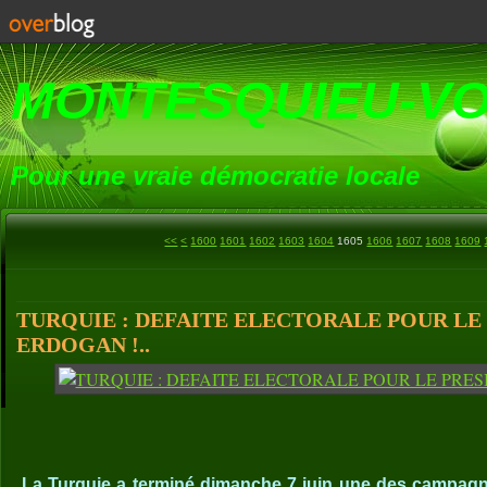
MONTESQUIEU-V
Pour une vraie démocratie locale
<<
<
1600
1601
1602
1603
1604
1605
1606
1607
1608
1609
TURQUIE : DEFAITE ELECTORALE POUR LE
ERDOGAN !..
La Turquie a terminé dimanche 7 juin une des campagn