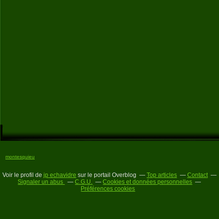
montesquieu
Voir le profil de
jp echavidre
sur le portail Overblog
Top articles
Contact
Signaler un abus
C.G.U.
Cookies et données personnelles
Préférences cookies