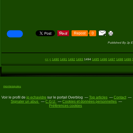
Repost
0
Published By Jp E
1400
1410
1420
1430
1440
1450
1460
1470
1480
<<
<
1490
1491
1492
1493
1494
1495
1496
1497
1498
1499
montesquieu
Voir le profil de
jp echavidre
sur le portail Overblog
Top articles
Contact
Signaler un abus
C.G.U.
Cookies et données personnelles
Préférences cookies