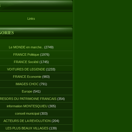
S
Links
GORIES
Le MONDE en marche..
(2749)
FRANCE Politique
(1976)
FRANCE Société
(1745)
VOITURES DE LEGENDE
(1233)
FRANCE Economie
(983)
IMAGES CHOC
(791)
Europe
(541)
RESORS DU PATRIMOINE FRANCAIS
(354)
information MONTESQUIEU
(305)
conseil municipal
(303)
ACTEURS DE LA REVOLUTION
(204)
LES PLUS BEAUX VILLAGES
(139)