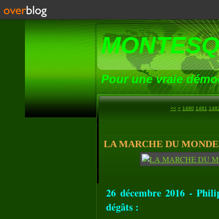
MONTESQ
Pour une vraie démoc
1400
1410
1420
1430
1440
1450
1460
1470
<<
<
1480
1481
148
LA MARCHE DU MONDE (9
26 décembre 2016 - Phili
dégâts :