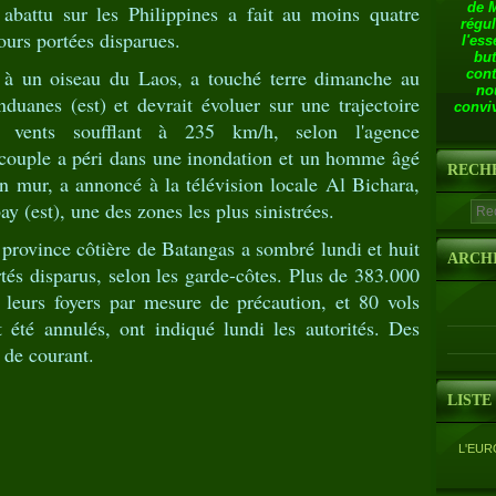
de 
abattu sur les Philippines a fait au moins quatre
régul
ours portées disparues.
l'ess
but
 à un oiseau du Laos, a touché terre dimanche au
cont
no
duanes (est) et devrait évoluer sur une trajectoire
conviv
 vents soufflant à 235 km/h, selon l'agence
 couple a péri dans une inondation et un homme âgé
RECH
un mur, a annoncé à la télévision locale Al Bichara,
y (est), une des zones les plus sinistrées.
a province côtière de Batangas a sombré lundi et huit
ARCH
és disparus, selon les garde-côtes. Plus de 383.000
 leurs foyers par mesure de précaution, et 80 vols
t été annulés, ont indiqué lundi les autorités. Des
s de courant.
LISTE
L'EUR