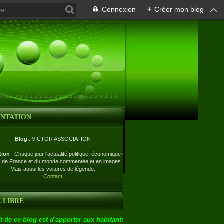
Connexion
+
Créer mon blog
ENTATION
Blog
: VICTOR ASSOCIATION
tion
: Chaque jour l'actualité politique, économique et
e de France et du monde commentée et en images.
Mais aussi les voitures de légende.
Contact
 LIBRE
t de ce blog est d'apporter aux habitants