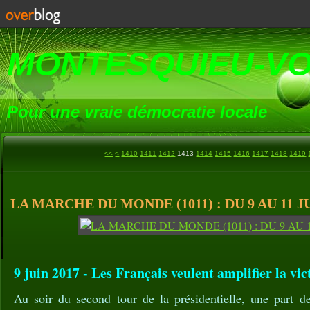
MONTESQUIEU-V
Pour une vraie démocratie locale
1400
<<
<
1410
1411
1412
1413
1414
1415
1416
1417
1418
1419
LA MARCHE DU MONDE (1011) : DU 9 AU 11 JU
9 juin 2017 - Les Français veulent amplifier la vi
Au soir du second tour de la présidentielle, une part 