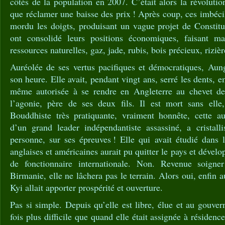
côtés de la population en 2007. C’était alors la révolutio
que réclamer une baisse des prix ! Après coup, ces imbéci
mordu les doigts, produisant un vague projet de Constitut
ont consolidé leurs positions économiques, faisant ma
ressources naturelles, gaz, jade, rubis, bois précieux, rizi
Auréolée de ses vertus pacifiques et démocratiques, Au
son heure. Elle avait, pendant vingt ans, serré les dents, 
même autorisée à se rendre en Angleterre au chevet de
l’agonie, père de ses deux fils. Il est mort sans elle
Bouddhiste très pratiquante, vraiment honnête, cette au
d’un grand leader indépendantiste assassiné, a cristalli
personne, sur ses épreuves ! Elle qui avait étudié dans l
anglaises et américaines aurait pu quitter le pays et dévelop
de fonctionnaire internationale. Non. Revenue soign
Birmanie, elle ne lâchera pas le terrain. Alors oui, enfin
Kyi allait apporter prospérité et ouverture.
Pas si simple. Depuis qu’elle est libre, élue et au gouver
fois plus difficile que quand elle était assignée à résiden