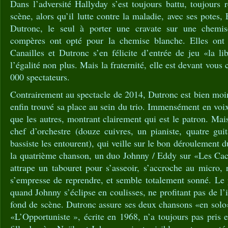
Dans l’adversité Hallyday s’est toujours battu, toujours 
scène, alors qu’il lutte contre la maladie, avec ses potes
Dutronc, le seul à porter une cravate sur une chemis
compères ont opté pour la chemise blanche. Elles ont f
Canailles et Dutronc s’en félicite d’entrée de jeu «la li
l’égalité non plus. Mais la fraternité, elle est devant vous 
000 spectateurs.
Contrairement au spectacle de 2014, Dutronc est bien moi
enfin trouvé sa place au sein du trio. Immensément en voix
que les autres, montrant clairement qui est le patron. Mai
chef d’orchestre (douze cuivres, un pianiste, quatre guit
bassiste les entourent), qui veille sur le bon déroulement 
la quatrième chanson, un duo Johnny / Eddy sur «Les Cact
attrape un tabouret pour s’asseoir, s’accroche au micro,
s’empresse de reprendre, et semble totalement sonné. Le p
quand Johnny s’éclipse en coulisses, ne profitant pas de l
fond de scène. Dutronc assure ses deux chansons «en solo»
«L’Opportuniste », écrite en 1968, n’a toujours pas pris