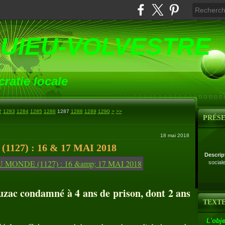
UIEU-VOLVESTRE
ratie locale
1300
1400
1500
1600
1700
1800
1900
2000
2100
2200
2300
2400
2500
2600
2700
2
1283
1284
1285
1286
1287
1288
1289
1290
>
>>
PRÉS
18 mai 2018
27) : 16 & 17 MAI 2018
Descrip
social
zac condamné à 4 ans de prison, dont 2 ans
TEXTE
L'obje