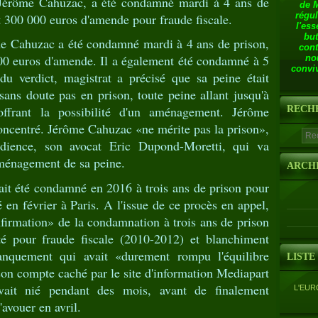
 Jérôme Cahuzac, a été condamné mardi à 4 ans de
de 
régul
et 300 000 euros d'amende pour fraude fiscale.
l'ess
but
me Cahuzac a été condamné mardi à 4 ans de prison,
cont
000 euros d'amende. Il a également été condamné à 5
no
conviv
 du verdict, magistrat a précisé que sa peine était
 sans doute pas en prison, toute peine allant jusqu'à
ffrant la possibilité d'un aménagement. Jérôme
RECH
concentré. Jérôme Cahuzac «ne mérite pas la prison»,
audience, son avocat Eric Dupond-Moretti, qui va
énagement de sa peine.
ARCH
ait été condamné en 2016 à trois ans de prison pour
gé en février à Paris. A l'issue de ce procès en appel,
onfirmation» de la condamnation à trois ans de prison
ité pour fraude fiscale (2010-2012) et blanchiment
nquement qui avait «durement rompu l'équilibre
LISTE
 son compte caché par le site d'information Mediapart
ait nié pendant des mois, avant de finalement
L'EUR
avouer en avril.