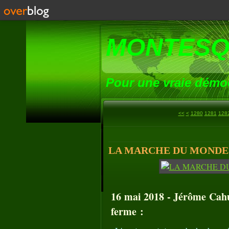
MONTESQ
Pour une vraie démoc
1200
1210
1220
1230
1240
1250
1260
1270
<<
<
1280
1281
128
LA MARCHE DU MONDE (11
16 mai 2018 - Jérôme Cahu
ferme :