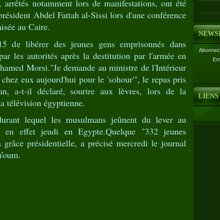
, arrêtés notamment lors de manifestations, ont été
président Abdel Fattah al-Sissi lors d'une conférence
nisée au Caire.
NEWS
15 de libérer des jeunes gens emprisonnés dans
Abonnez-
par les autorités après la destitution par l'armée en
Em
hamed Morsi."Je demande au ministre de l'Intérieur
 chez eux aujourd'hui pour le 'sohour'", le repas pris
n, a-t-il déclaré, sourire aux lèvres, lors de la
LIENS
la télévision égyptienne.
urant lequel les musulmans jeûnent du lever au
 en effet jeudi en Egypte.Quelque "332 jeunes
a grâce présidentielle, a précisé mercredi le journal
-Youm.