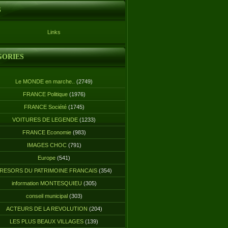
S
Links
GORIES
Le MONDE en marche..
(2749)
FRANCE Politique
(1976)
FRANCE Société
(1745)
VOITURES DE LEGENDE
(1233)
FRANCE Economie
(983)
IMAGES CHOC
(791)
Europe
(541)
RESORS DU PATRIMOINE FRANCAIS
(354)
information MONTESQUIEU
(305)
conseil municipal
(303)
ACTEURS DE LA REVOLUTION
(204)
LES PLUS BEAUX VILLAGES
(139)