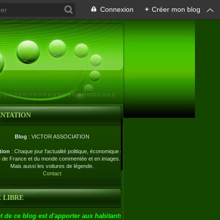
Connexion
+
Créer mon blog
ENTATION
Blog
: VICTOR ASSOCIATION
tion
: Chaque jour l'actualité politique, économique et
e de France et du monde commentée et en images.
Mais aussi les voitures de légende.
Contact
 LIBRE
t de ce blog est d'apporter aux habitants