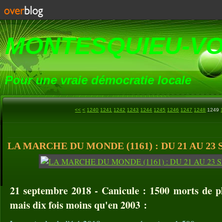
MONTESQUIEU-V
Pour une vraie démocratie locale
1200
1210
1220
1230
<<
<
1240
1241
1242
1243
1244
1245
1246
1247
1248
1249
LA MARCHE DU MONDE (1161) : DU 21 AU 23
21 septembre 2018 - Canicule : 1500 morts de p
mais dix fois moins qu'en 2003 :