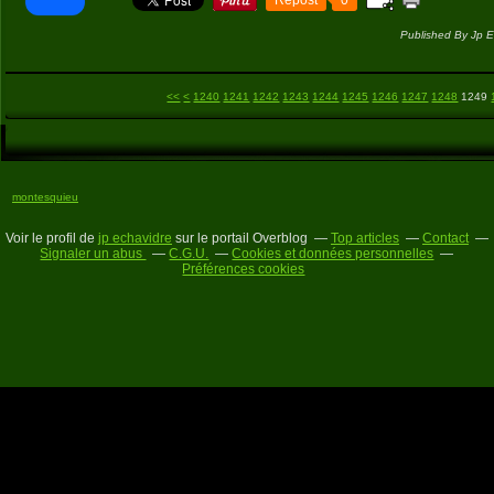
Published By Jp E
1200
1210
1220
1230
<<
<
1240
1241
1242
1243
1244
1245
1246
1247
1248
1249
montesquieu
Voir le profil de
jp echavidre
sur le portail Overblog
Top articles
Contact
Signaler un abus
C.G.U.
Cookies et données personnelles
Préférences cookies