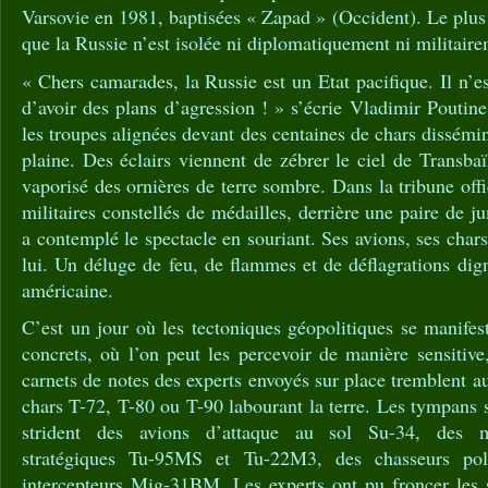
Varsovie en 1981, baptisées « Zapad » (Occident). Le plus
que la Russie n’est isolée ni diplomatiquement ni militaire
« Chers camarades, la Russie est un Etat pacifique. Il n’e
d’avoir des plans d’agression ! » s’écrie Vladimir Poutin
les troupes alignées devant des centaines de chars dissémi
plaine. Des éclairs viennent de zébrer le ciel de Transbaï
vaporisé des ornières de terre sombre. Dans la tribune offi
militaires constellés de médailles, derrière une paire de 
a contemplé le spectacle en souriant. Ses avions, ses chars
lui. Un déluge de feu, de flammes et de déflagrations di
américaine.
C’est un jour où les tectoniques géopolitiques se manife
concrets, où l’on peut les percevoir de manière sensitive
carnets de notes des experts envoyés sur place tremblent a
chars T-72, T-80 ou T-90 labourant la terre. Les tympans 
strident des avions d’attaque au sol Su-34, des m
stratégiques Tu-95MS et Tu-22M3, des chasseurs po
intercepteurs Mig-31BM. Les experts ont pu froncer les so