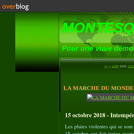
MONTESQ
Pour une vraie démoc
1200
1210
1220
1230
<<
<
1240
1241
124
LA MARCHE DU MONDE (1
15 octobre 2018 - Intempér
Les pluies violentes qui se sont
15 octobre ont fait treize mort