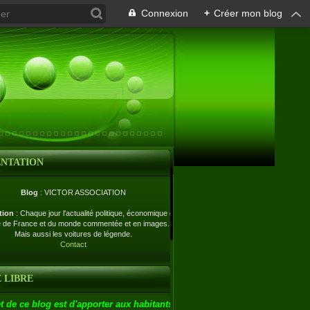
Connexion
+
Créer mon blog
ENTATION
Blog
: VICTOR ASSOCIATION
tion
: Chaque jour l'actualité politique, économique et
e de France et du monde commentée et en images.
Mais aussi les voitures de légende.
Contact
 LIBRE
t de ce blog est d'apporter aux habitants