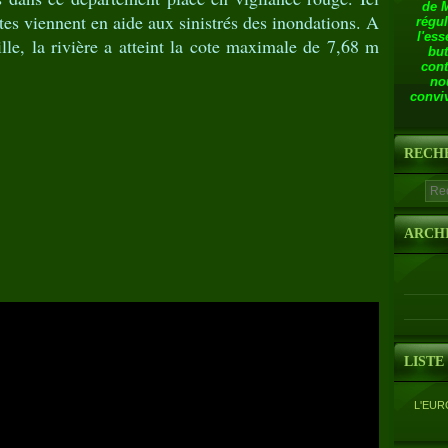
de 
tes viennent en aide aux sinistrés des inondations. A
régul
l'ess
ille, la rivière a atteint la cote maximale de 7,68 m
but
cont
no
conviv
RECH
ARCH
LISTE
L'EUR