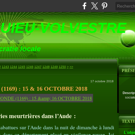
UIEU-VOLVESTRE
ratie locale
1260
1270
1280
1290
1300
1400
1500
1600
1700
1800
1900
2000
2100
2200
2300
2400
2500
2600
2700
2
1243
1244
1245
1246
1247
1248
1249
1250
>
>>
PRÉS
17 octobre 2018
169) : 15 & 16 OCTOBRE 2018
Descrip
social
ies meurtrières dans l’Aude :
TEXTE
 abattues sur l'Aude dans la nuit de dimanche à lundi
L'obje
s dans ce département placé en vigilance rouge. Ici