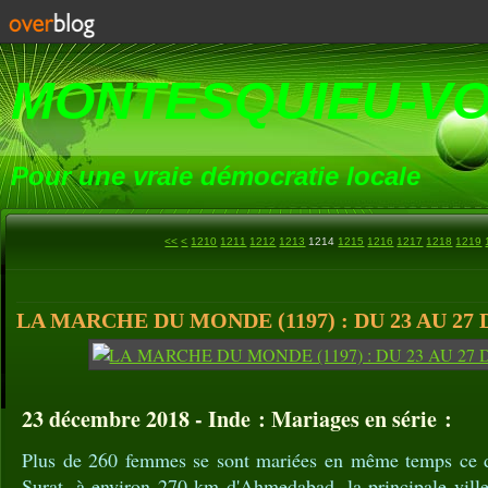
MONTESQUIEU-V
Pour une vraie démocratie locale
1200
<<
<
1210
1211
1212
1213
1214
1215
1216
1217
1218
1219
LA MARCHE DU MONDE (1197) : DU 23 AU 27
23 décembre 2018 - Inde : Mariages en série :
Plus de 260 femmes se sont mariées en même temps ce
Surat, à environ 270 km d'Ahmedabad, la principale ville