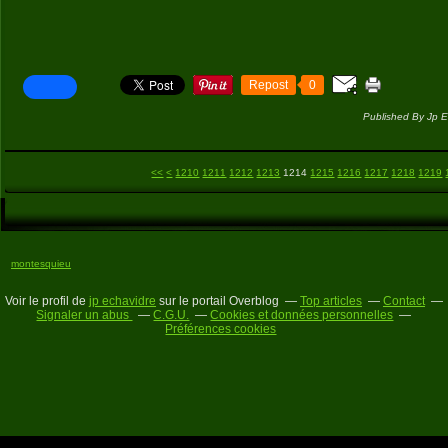
Repost
0
Published By Jp E
1200
<<
<
1210
1211
1212
1213
1214
1215
1216
1217
1218
1219
montesquieu
Voir le profil de
jp echavidre
sur le portail Overblog
Top articles
Contact
Signaler un abus
C.G.U.
Cookies et données personnelles
Préférences cookies