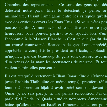
Chambre des représentants. «Ce sont des gens qui déte
détestent notre pays. Elles le détestent, je pense, 
milliardaire, faisant l'amalgame entre les critiques qu'el
avec des critiques envers les Etats-Unis. «Si vous n'êtes pas
pouvez partir. A mon avis, si vous détestez notre pay
heureuses, vous pouvez partir», a-t-il ajouté, lors d'
l'économie à la Maison-Blanche. «C'est ce que j'ai dit d
ont trouvé controversé. Beaucoup de gens l'ont apprécié,
apprécié», a complété le président américain, applaudi
m'inquiète pas car beaucoup de gens sont d'accord avec moi
d'un revers de la main les accusations de racisme. Et tout
veulent partir, elles peuvent.»
Il s'est attaqué directement à Ilhan Omar, élue du Minne
(avec Rashida Tlaib, élue en même temps), première réfug
femme à porter un hijab à avoir prêté serment devant l
Omar, je ne sais pas, je ne l'ai jamais rencontrée. J'ai e
parle d'Al Qaïda. Al Qaïda a tué de nombreux Américains.
haine qu'elles ont pour Israël et l'amour qu'elles ont p