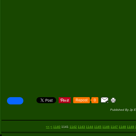
Repost
0
Published By Jp E
1100
1110
1120
1130
<<
<
1140
1141
1142
1143
1144
1145
1146
1147
1148
1149