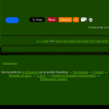
Repost
0
Published By Jp E
1100
1110
<<
<
1120
1121
1122
1123
1124
1125
1126
1127
1128
1129
montesquieu
Voir le profil de
jp echavidre
sur le portail Overblog
Top articles
Contact
Signaler un abus
C.G.U.
Cookies et données personnelles
Préférences cookies