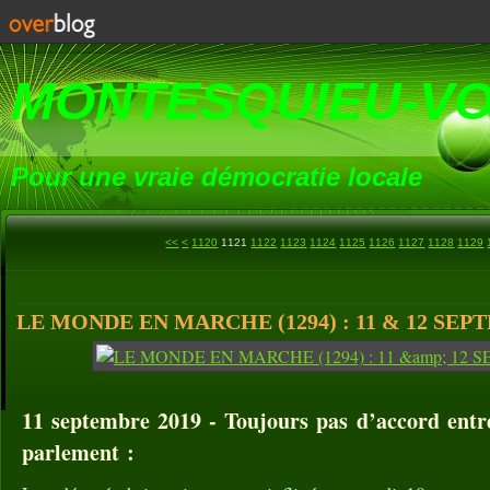
MONTESQUIEU-V
Pour une vraie démocratie locale
1100
1110
<<
<
1120
1121
1122
1123
1124
1125
1126
1127
1128
1129
LE MONDE EN MARCHE (1294) : 11 & 12 SEP
11 septembre 2019 - Toujours pas d’accord entre
parlement :