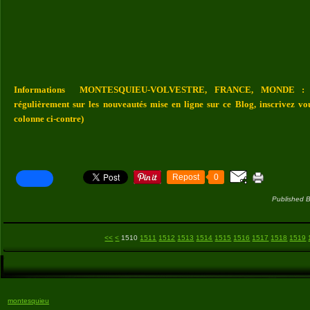
Informations MONTESQUIEU-VOLVESTRE, FRANCE, MONDE : Vou
régulièrement sur les nouveautés mise en ligne sur ce Blog, inscrivez vo
colonne ci-contre)
Repost
0
Published B
1500
<<
<
1510
1511
1512
1513
1514
1515
1516
1517
1518
1519
montesquieu