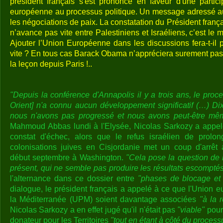
président français s'est prononcé en faveur d'une partici
européenne au processus politique. Un message adressé au
les négociations de paix. La constatation du Président frança
n’avance pas vite entre Palestiniens et Israéliens, c’est le 
Ajouter l’Union Européenne dans les discussions fera-t-il 
vite ? En tous cas Barack Obama n’appréciera surement pas
la leçon depuis Paris !..
"Depuis la conférence d'Annapolis il y a trois ans, le pro
Orient] n'a connu aucun développement significatif (…) D
nous n'avons pas progressé et nous avons peut-être mêm
Mahmoud Abbas lundi à l'Elysée, Nicolas Sarkozy a appelé
constat d'échec, alors que le refus israélien de prolon
colonisations juives en Cisjordanie met un coup d'arrêt 
début septembre à Washington.
"Cela pose la question de 
présent, qui ne semble pas produire les résultats escomptés
l'alternance dans ce dossier entre
"phases de blocage et 
dialogue, le président français a appelé à ce que l'Union 
la Méditerranée (UPM) soient davantage associées
"à la 
Nicolas Sarkozy a en effet jugé qu'il n'était pas
"viable"
pour 
donateur pour les Territoires
"tout en étant à côté du processu