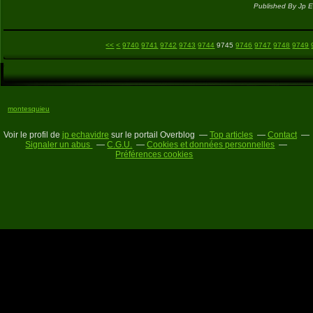
Published By Jp E
9700
9710
9720
9730
<<
<
9740
9741
9742
9743
9744
9745
9746
9747
9748
9749
montesquieu
Voir le profil de
jp echavidre
sur le portail Overblog
Top articles
Contact
Signaler un abus
C.G.U.
Cookies et données personnelles
Préférences cookies