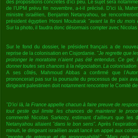
des propositions concrètes d'ici peu. Le sujet sera notamm
de l'UPM prévu fin novembre, a-t-il précisé. D'ici là, Ma
ministre israélien, Benjamin Netanyahou, se rencontreron
président égyptien Hosni Moubarak
"avant la fin du mois 
Sur la photo, il faudra donc désormais compter avec Nicolas
Sur le fond du dossier, le président français a de nouvea
reprise de la colonisation en Cisjordanie.
"Je regrette que l
prolonger le moratoire n'aient pas été entendus. Ce gel, il
donner toutes ses chances à la négociation. La colonisation 
A ses côtés, Mahmoud Abbas a confirmé que l'Autori
prononcerait pas sur la poursuite du processus de paix avant 
dirigeant palestinien doit notamment rencontrer le Comité de
"D'ici là, la France appelle chacun à faire preuve de respons
tout geste qui limite les chances de maintenir le proc
commenté Nicolas Sarkozy, estimant d'ailleurs que les 
Netanyahou allaient
"dans le bon sens".
Après l'expiratio
minuit, le dirigeant israélien avait lancé un appel aux colon
"montre de retenue et de responsabilité".
"Mais cela ne 