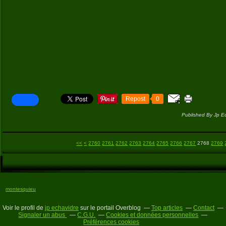
Repost
0
Published By Jp E
2700
2710
2720
2730
2740
2750
<<
<
2760
2761
2762
2763
2764
2765
2766
2767
2768
2769
montesquieu
Voir le profil de
jp echavidre
sur le portail Overblog
Top articles
Contact
Signaler un abus
C.G.U.
Cookies et données personnelles
Préférences cookies