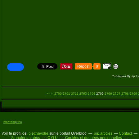
Repost
0
Published By Jp E
2700
2710
2720
2730
2740
2750
<<
<
2760
2761
2762
2763
2764
2765
2766
2767
2768
2769
montesquieu
Voir le profil de
jp echavidre
sur le portail Overblog
Top articles
Contact
Signaler un abus
C.G.U.
Cookies et données personnelles