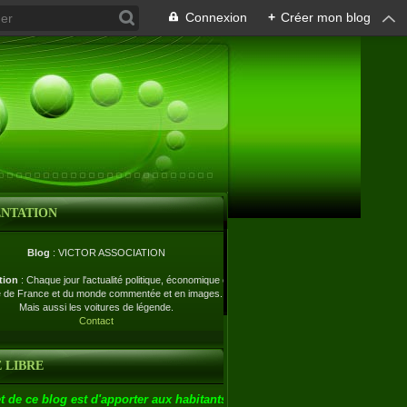
Connexion
+
Créer mon blog
ENTATION
Blog
: VICTOR ASSOCIATION
tion
: Chaque jour l'actualité politique, économique et
e de France et du monde commentée et en images.
Mais aussi les voitures de légende.
Contact
 LIBRE
t de ce blog est d'apporter aux habitants