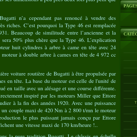
PAGE
Bugatti n’a cependant pas renoncé à vendre des
rès riches. C’est pourquoi la Type 46 est remplacée
931. Beaucoup de similitude entre l’ancienne et la
CATÉ
0 sera 50% plus chère que la Type 46. L’explication
oteur huit cylindres à arbre à came en tête avec 24
 moteur à double arbre à cames en tête de 4 972 cc
ère voiture routière de Bugatti à être propulsée par
s en tête. La base du moteur est celle de l'unité de
é en taille avec un alésage et une course différente.
irectement inspiré par les moteurs Miller que Ettore
tudier à la fin des années 1920. Avec une puissance
T
t un couple maxi de 420 Nm à 2 800 t/mn le moteur
roduction le plus puissant jamais conçu par Ettore
fichent une vitesse maxi de 170 km/heure !..
ns la pure tradition Bugatti. Le châssis en échelle