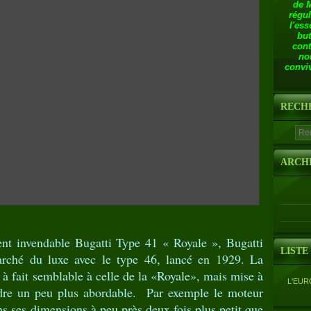
de 
régul
l'ess
but
cont
no
conviv
RECH
ARCH
nt invendable Bugatti Type 41 « Royale », Bugatti
LISTE
marché du luxe avec le type 46, lancé en 1929. La
 à fait semblable à celle de la «Royale», mais mise à
L'EUR
ndre un peu plus abordable. Par exemple le moteur
ns ses dimensions à peu près deux fois plus petit que