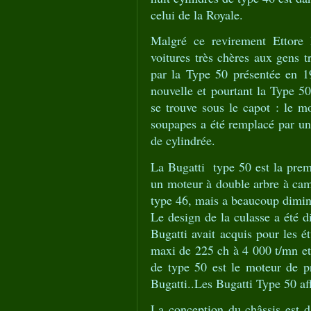
celui de la Royale.
Malgré ce revirement Ettore 
voitures très chères aux gens t
par la Type 50 présentée en 1
nouvelle et pourtant la Type 5
se trouve sous le capot : le m
soupapes a été remplacé par un
de cylindrée.
La Bugatti type 50 est la premi
un moteur à double arbre à came
type 46, mais a beaucoup diminu
Le design de la culasse a été d
Bugatti avait acquis pour les é
maxi de 225 ch à 4 000 t/mn e
de type 50 est le moteur de p
Bugatti..Les Bugatti Type 50 af
La conception du châssis est da