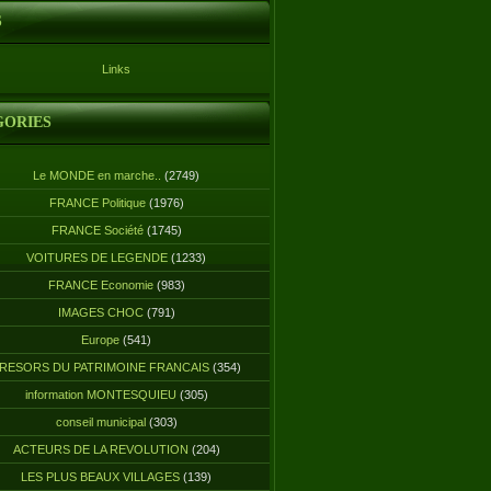
S
Links
GORIES
Le MONDE en marche..
(2749)
FRANCE Politique
(1976)
FRANCE Société
(1745)
VOITURES DE LEGENDE
(1233)
FRANCE Economie
(983)
IMAGES CHOC
(791)
Europe
(541)
RESORS DU PATRIMOINE FRANCAIS
(354)
information MONTESQUIEU
(305)
conseil municipal
(303)
ACTEURS DE LA REVOLUTION
(204)
LES PLUS BEAUX VILLAGES
(139)