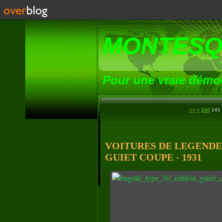
MONTESQ
Pour une vraie démoc
200
210
220
230
<<
<
240
241
VOITURES DE LEGENDE (
GUIET COUPE - 1931