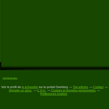
montesquieu
Voir le profil de
jp echavidre
sur le portail Overblog
Top articles
Contact
Signaler un abus
C.G.U.
Cookies et données personnelles
Préférences cookies