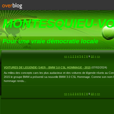
MONTESQUIEU-V
Pour une vraie démocratie locale
<<
<
1
2
3
4
5
6
7
8
9
10
>
>>
VOITURES DE LEGENDE (1403) : BMW 3.0 CSL HOMMAGE - 2015
(
07/02/2024
)
Au milieu des concepts cars les plus audacieux et des voitures de légende réunis au Conc
2015 le groupe BMW a présenté sa nouvelle BMW 3.0 CSL Hommage. Comme son nom l’indi
hommage rendu...
<<
<
1
2
3
4
5
6
7
8
9
10
>
>>