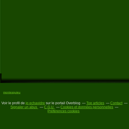
montesquieu
Voir le profil de
jp echavidre
sur le portail Overblog
Top articles
Contact
Signaler un abus
C.G.U.
Cookies et données personnelles
Préférences cookies