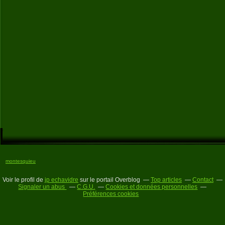
montesquieu
Voir le profil de
jp echavidre
sur le portail Overblog
Top articles
Contact
Signaler un abus
C.G.U.
Cookies et données personnelles
Préférences cookies