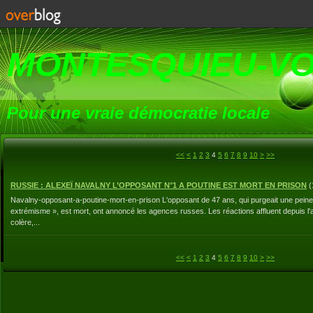
MONTESQUIEU-V
Pour une vraie démocratie locale
<<
<
1
2
3
4
5
6
7
8
9
10
>
>>
RUSSIE : ALEXEÏ NAVALNY L’OPPOSANT N°1 A POUTINE EST MORT EN PRISON
(
Navalny-opposant-a-poutine-mort-en-prison L'opposant de 47 ans, qui purgeait une peine
extrémisme », est mort, ont annoncé les agences russes. Les réactions affluent depuis l
colère,...
<<
<
1
2
3
4
5
6
7
8
9
10
>
>>